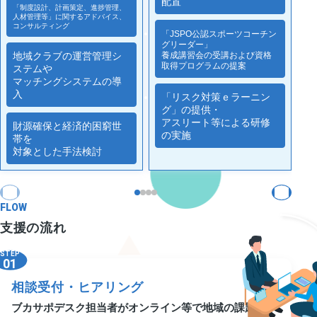
配置
「制度設計、計画策定、進捗管理、
人材管理等」に関するアドバイス、
コンサルティング
「JSPO公認スポーツコーチン
グリーダー」
地域クラブの運営管理シ
養成講習会の受講および資格
取得プログラムの提案
ステムや
マッチングシステムの導
入
「リスク対策ｅラーニン
グ」の提供・
アスリート等による研修
財源確保と経済的困窮世
の実施
帯を
対象とした手法検討
FLOW
支援の流れ
STEP
01
相談受付・ヒアリング
ブカサポデスク担当者がオンライン等で地域の課題を丁