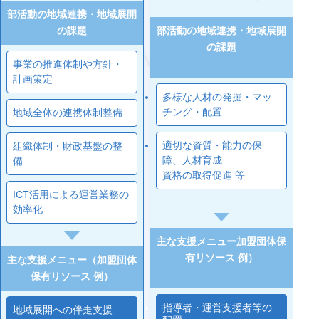
部活動の地域連携・地域展開
部活動の地域連携・地域展開
の課題
の課題
事業の推進体制や方針・
計画策定
多様な人材の発掘・マッ
チング・配置
地域全体の連携体制整備
適切な資質・能力の保
組織体制・財政基盤の整
障、人材育成
備
資格の取得促進 等
ICT活用による運営業務の
効率化
主な支援メニュー加盟団体保
有リソース 例）
主な支援メニュー（加盟団体
保有リソース 例）
指導者・運営支援者等の
地域展開への伴走支援